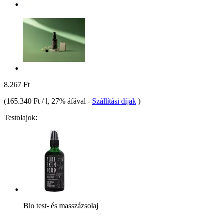
8.267 Ft
(
165.340 Ft / l
, 27% áfával
-
Szállítási díjak
)
Testolajok:
Bio test- és masszázsolaj