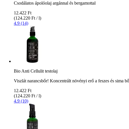
Csodálatos ápolóolaj argánnal és bergamottal
12.422 Ft
(124.220 Ft / l)
4.9 (14)
Bio Anti Cellulit testolaj
Viszlát narancsbőr! Koncentrált növényi erő a feszes és sima bő
12.422 Ft
(124.220 Ft / l)
4.9 (10)