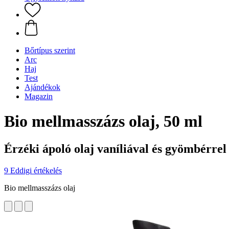
Bőrtípus szerint
Arc
Haj
Test
Ajándékok
Magazin
Bio mellmasszázs olaj, 50 ml
Érzéki ápoló olaj vaníliával és gyömbérrel
9 Eddigi értékelés
Bio mellmasszázs olaj