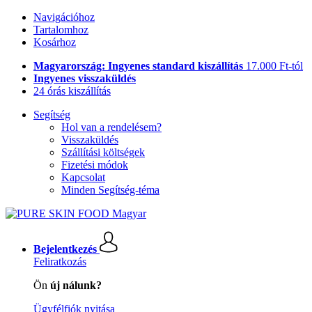
Navigációhoz
Tartalomhoz
Kosárhoz
Magyarország: Ingyenes standard kiszállítás
17.000 Ft-tól
Ingyenes visszaküldés
24 órás kiszállítás
Segítség
Hol van a rendelésem?
Visszaküldés
Szállítási költségek
Fizetési módok
Kapcsolat
Minden Segítség-téma
Bejelentkezés
Feliratkozás
Ön
új nálunk?
Ügyfélfiók nyitása