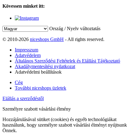
Kövessen minket itt:
Ország / Nyelv változtatás
© 2010-2026
niceshops GmbH
- All rights reserved.
Impresszum
Adatvédelem
Általános Szerződési Feltételek és Elállási Tájékoztató
Akadálymentesítési nyilatkozat
Adatvédelmi beállítások
Cég
További niceshops üzletek
Elállás a szerződéstől
Személyre szabott vásárlási élmény
Hozzájárulásával sütiket (cookies) és egyéb technológiákat
használunk, hogy személyre szabott vásárlási élményt nyújtsunk
Önnek.