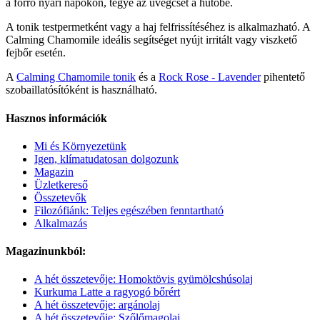
a forró nyári napokon, tegye az üvegcsét a hűtőbe.
A tonik testpermetként vagy a haj felfrissítéséhez is alkalmazható. A
Calming Chamomile ideális segítséget nyújt irritált vagy viszkető
fejbőr esetén.
A
Calming Chamomile tonik
és a
Rock Rose - Lavender
pihentető
szobaillatósítóként is használható.
Hasznos információk
Mi és Környezetünk
Igen, klímatudatosan dolgozunk
Magazin
Üzletkereső
Összetevők
Filozófiánk: Teljes egészében fenntartható
Alkalmazás
Magazinunkból:
A hét összetevője: Homoktövis gyümölcshúsolaj
Kurkuma Latte a ragyogó bőrért
A hét összetevője: argánolaj
A hét összetevője: Szőlőmagolaj