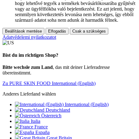
hogy lehetővé tegyék a termékek bevásárlókosarába gyűjtését
vagy az ügyfélfiókba való bejelentkezést. Ez azt jelenti, hogy
semmilyen következtetés levonása nem lehetséges, így ebből
származó adatot soha nem adunk át harmadik félnek.
Beállítások mentése
Elfogadás
Csak a szükséges
Adatvédelemi nyilatkozatot
Bist du im richtigen Shop?
Bitte wechsle zum Land
, das mit deiner Lieferadresse
übereinstimmt.
Zu PURE SKIN FOOD International (English)
Anderes Lieferland wählen
International (English)
Deutschland
Österreich
Italia
France
España
Great Britain