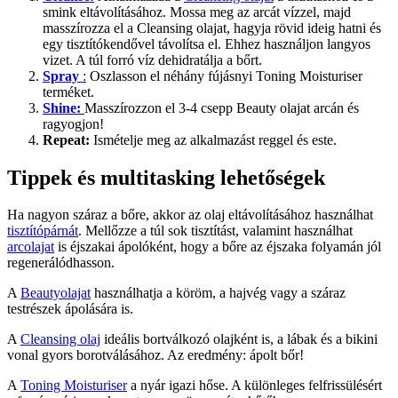
smink eltávolításához. Mossa meg az arcát vízzel, majd
masszírozza el a Cleansing olajat, hagyja rövid ideig hatni és
egy tisztítókendővel távolítsa el. Ehhez használjon langyos
vizet. A túl forró víz dehidratálja a bőrt.
Spray
:
Oszlasson el néhány fújásnyi Toning Moisturiser
terméket.
Shine:
Masszírozzon el 3-4 csepp Beauty olajat arcán és
ragyogjon!
Repeat:
Ismételje meg az alkalmazást reggel és este.
Tippek és multitasking lehetőségek
Ha nagyon száraz a bőre, akkor az olaj eltávolításához használhat
tisztítópárnát
. Mellőzze a túl sok tisztítást, valamint használhat
arcolajat
is éjszakai ápolóként, hogy a bőre az éjszaka folyamán jól
regenerálódhasson.
A
Beautyolajat
használhatja a köröm, a hajvég vagy a száraz
testrészek ápolására is.
A
Cleansing olaj
ideális bortválkozó olajként is, a lábak és a bikini
vonal gyors borotválásához. Az eredmény: ápolt bőr!
A
Toning Moisturiser
a nyár igazi hőse. A különleges felfrissülésért