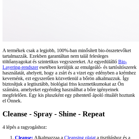
A termékek csak a legjobb, 100%-ban minősített bio-összetevőket
tartalmazzák. Ezekben garantáltan nem talál felesleges
töltőanyagokat és szintetikus vegyszereket. Az egyedülálló
Bio-
Layering-rendszer
esetében kerüljük az emulgeáló- és tartósítószerek
használatát, ahelyett, hogy a zsírt és a vizet egy edényben a krémhez
kevernénk, ezt egyszerűen közvetlenül a bőrön alkalmazzuk. Így
biztosítjuk a legtisztább, biológiai friss kozmetikumokat az Ön
számára, amelyeket egyénileg használhat a bőre igényeinek
megfelelően. Egy kis pluszként egy pihentető ápoló rituálét hoztunk
el Önnek.
Cleanse - Spray - Shine - Repeat
4 lépés a ragyogáshoz:
Cleanse:
Alkalmazzaa a
Cleansing olajat
a tisztításhoz és a