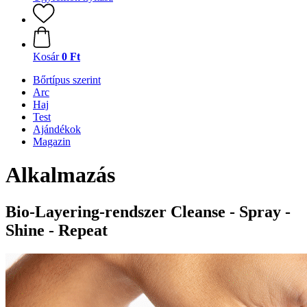
Kosár
0 Ft
Bőrtípus szerint
Arc
Haj
Test
Ajándékok
Magazin
Alkalmazás
Bio-Layering-rendszer Cleanse - Spray -
Shine - Repeat