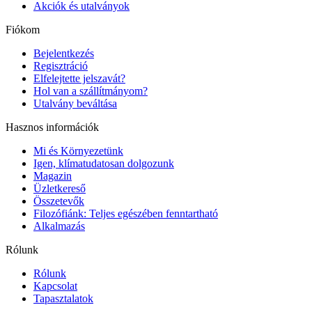
Akciók és utalványok
Fiókom
Bejelentkezés
Regisztráció
Elfelejtette jelszavát?
Hol van a szállítmányom?
Utalvány beváltása
Hasznos információk
Mi és Környezetünk
Igen, klímatudatosan dolgozunk
Magazin
Üzletkereső
Összetevők
Filozófiánk: Teljes egészében fenntartható
Alkalmazás
Rólunk
Rólunk
Kapcsolat
Tapasztalatok