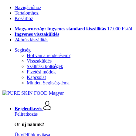
Navigációhoz
Tartalomhoz
Kosárhoz
Magyarország: Ingyenes standard kiszállítás
17.000 Ft-tól
Ingyenes visszaküldés
24 órás kiszállítás
Segítség
Hol van a rendelésem?
Visszaküldés
Szállítási költségek
Fizetési módok
Kapcsolat
Minden Segítség-téma
Bejelentkezés
Feliratkozás
Ön
új nálunk?
Ügyfélfiók nyitása