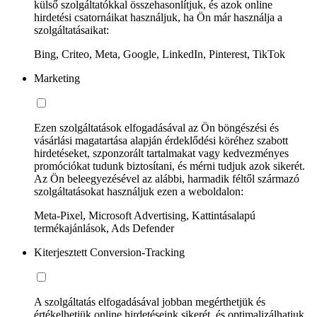
külső szolgáltatókkal összehasonlítjuk, és azok online
hirdetési csatornáikat használjuk, ha Ön már használja a
szolgáltatásaikat:
Bing, Criteo, Meta, Google, LinkedIn, Pinterest, TikTok
Marketing
Ezen szolgáltatások elfogadásával az Ön böngészési és
vásárlási magatartása alapján érdeklődési köréhez szabott
hirdetéseket, szponzorált tartalmakat vagy kedvezményes
promóciókat tudunk biztosítani, és mérni tudjuk azok sikerét.
Az Ön beleegyezésével az alábbi, harmadik féltől származó
szolgáltatásokat használjuk ezen a weboldalon:
Meta-Pixel, Microsoft Advertising, Kattintásalapú
termékajánlások, Ads Defender
Kiterjesztett Conversion-Tracking
A szolgáltatás elfogadásával jobban megérthetjük és
értékelhetjük online hirdetéseink sikerét, és optimalizálhatjuk