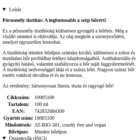
Leírás
Pórusmély tisztítás: A legfontosabb a szép bőrért!
Ez a pórusmély tisztítóolaj különösen gyengéd a bőrhöz. Még a
vízálló sminket is eltávolítja. Az olaj megköti a szennyeződést,
amelyet egyszerűen lemoshat.
A tisztítóolaj minden bőrtípus számára kiváló, különösen a zsíros és
tisztátalan bőr profitálhat értékes tulajdonságaiból. Antibakteriális és
gyógyító hatású, valamint szabályozza a bőr saját faggyútermelését.
A tisztítóolaj nedvességgel látja el a száraz bőrt. Nagyon száraz bőr
esetén vattával távolítsa el és ne lemossa.
Az eredmény: bársonyosan finom, tiszta és ragyogó bőr!
Cikkszám:
10005100
Tartalom:
100 ml
EAN:
742832684309
Gyártói szám:
10005100
Minősítések:
AT-BIO-301, cruelty free and vegan
Bőrtípus:
Minden bőrtípus
Összetevők (INCI)