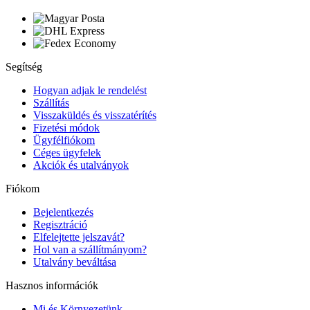
Segítség
Hogyan adjak le rendelést
Szállítás
Visszaküldés és visszatérítés
Fizetési módok
Ügyfélfiókom
Céges ügyfelek
Akciók és utalványok
Fiókom
Bejelentkezés
Regisztráció
Elfelejtette jelszavát?
Hol van a szállítmányom?
Utalvány beváltása
Hasznos információk
Mi és Környezetünk