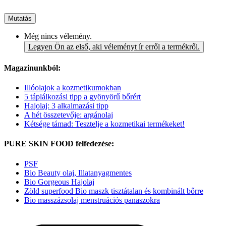
Mutatás
Még nincs vélemény.
Legyen Ön az első, aki véleményt ír erről a termékről.
Magazinunkból:
Illóolajok a kozmetikumokban
5 táplálkozási tipp a gyönyörű bőrért
Hajolaj: 3 alkalmazási tipp
A hét összetevője: argánolaj
Kétsége támad: Tesztelje a kozmetikai termékeket!
PURE SKIN FOOD felfedezése:
PSF
Bio Beauty olaj, Illatanyagmentes
Bio Gorgeous Hajolaj
Zöld superfood Bio maszk tisztátalan és kombinált bőrre
Bio masszázsolaj menstruációs panaszokra