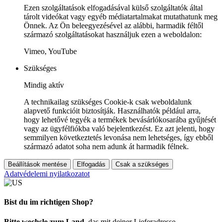
Ezen szolgáltatások elfogadásával külső szolgáltatók által
tárolt videókat vagy egyéb médiatartalmakat mutathatunk meg
Önnek. Az Ön beleegyezésével az alábbi, harmadik féltől
származó szolgáltatásokat használjuk ezen a weboldalon:
Vimeo, YouTube
Szükséges
Mindig aktív
A technikailag szükséges Cookie-k csak weboldalunk
alapvető funkcióit biztosítják. Használhatók például arra,
hogy lehetővé tegyék a termékek bevásárlókosarába gyűjtését
vagy az ügyfélfiókba való bejelentkezést. Ez azt jelenti, hogy
semmilyen következtetés levonása nem lehetséges, így ebből
származó adatot soha nem adunk át harmadik félnek.
Beállítások mentése
Elfogadás
Csak a szükséges
Adatvédelemi nyilatkozatot
Bist du im richtigen Shop?
Bitte wechsle zum Land
, das mit deiner Lieferadresse