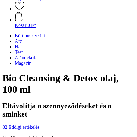
Kosár
0 Ft
Bőrtípus szerint
Arc
Haj
Test
Ajándékok
Magazin
Bio Cleansing & Detox olaj,
100 ml
Eltávolítja a szennyeződéseket és a
sminket
82 Eddigi értékelés