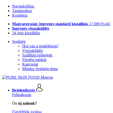
Navigációhoz
Tartalomhoz
Kosárhoz
Magyarország: Ingyenes standard kiszállítás
17.000 Ft-tól
Ingyenes visszaküldés
24 órás kiszállítás
Segítség
Hol van a rendelésem?
Visszaküldés
Szállítási költségek
Fizetési módok
Kapcsolat
Minden Segítség-téma
Bejelentkezés
Feliratkozás
Ön
új nálunk?
Ügyfélfiók nyitása