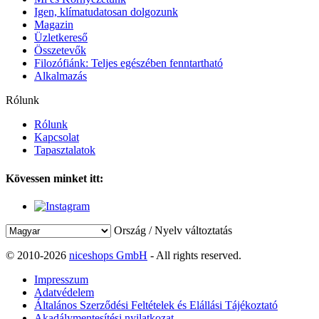
Igen, klímatudatosan dolgozunk
Magazin
Üzletkereső
Összetevők
Filozófiánk: Teljes egészében fenntartható
Alkalmazás
Rólunk
Rólunk
Kapcsolat
Tapasztalatok
Kövessen minket itt:
Ország / Nyelv változtatás
© 2010-2026
niceshops GmbH
- All rights reserved.
Impresszum
Adatvédelem
Általános Szerződési Feltételek és Elállási Tájékoztató
Akadálymentesítési nyilatkozat