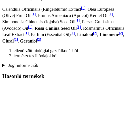
[1]
Calendula Officinalis (Ringelblume) Extract
, Olea Europaea
[1]
[1]
(Olive) Fruit Oil
, Prunus Armeniaca (Apricot) Kernel Oil
,
[1]
Simmondsia Chinensis (Jojoba) Seed Oil
, Persea Gratissima
[1]
[1]
(Avocado) Oil
,
Rosa Canina Seed Oil
, Rosmarinus Officinalis
[1]
[1]
[2]
[2]
Leaf Extract
, Parfum (Essential Oil)
,
Linalool
,
Limonene
,
[2]
[2]
Citral
,
Geraniol
ellenőrzött biológiai gazdálkodásból
természetes illóolajokból
Jogi információk
Hasonló termékek