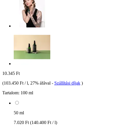
10.345 Ft
(
103.450 Ft / l
, 27% áfával
-
Szállítási díjak
)
Tartalom:
100 ml
50 ml
7.020 Ft
(140.400 Ft / l)