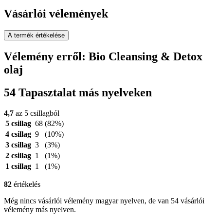
Vásárlói vélemények
A termék értékelése
Vélemény erről: Bio Cleansing & Detox
olaj
54 Tapasztalat más nyelveken
4,7
az 5 csillagból
5 csillag
68
(82%)
4 csillag
9
(10%)
3 csillag
3
(3%)
2 csillag
1
(1%)
1 csillag
1
(1%)
82
értékelés
Még nincs vásárlói vélemény magyar nyelven, de van 54 vásárlói
vélemény más nyelven.