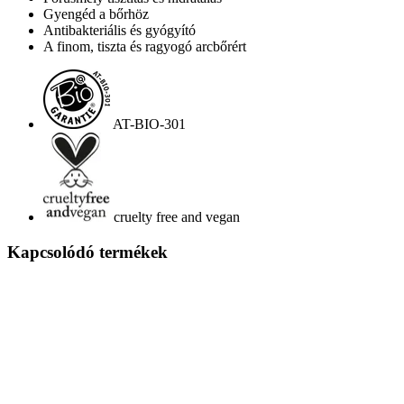
Gyengéd a bőrhöz
Antibakteriális és gyógyító
A finom, tiszta és ragyogó arcbőrért
AT-BIO-301
cruelty free and vegan
Kapcsolódó termékek