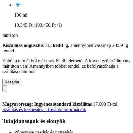
100 ml
10.345 Ft
(103.450 Ft / l)
raktáron
Kiszállítás augusztus 11., kedd
-ig, amennyiben
vasárnap 23:59-ig
rendel.
Ebből a termékből már csak 62 db elérhető. A következő szállítmány
már úton van! Amennyiben többet rendel, az befolyásolhatja a
szállítási dátumot.
Kosárba
Magyarország: Ingyenes standard kiszállítás
17.000 Ft-tól
Szállítás és kézbesítés - További információk
Tulajdonságok és előnyök
Pórusmély tisztítás és hidratálás