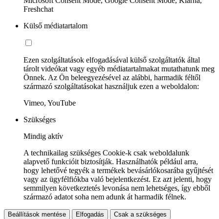
Microsoft Consent Mode, Google Consent Mode, Klarna,
Freshchat
Külső médiatartalom
Ezen szolgáltatások elfogadásával külső szolgáltatók által
tárolt videókat vagy egyéb médiatartalmakat mutathatunk meg
Önnek. Az Ön beleegyezésével az alábbi, harmadik féltől
származó szolgáltatásokat használjuk ezen a weboldalon:
Vimeo, YouTube
Szükséges
Mindig aktív
A technikailag szükséges Cookie-k csak weboldalunk
alapvető funkcióit biztosítják. Használhatók például arra,
hogy lehetővé tegyék a termékek bevásárlókosarába gyűjtését
vagy az ügyfélfiókba való bejelentkezést. Ez azt jelenti, hogy
semmilyen következtetés levonása nem lehetséges, így ebből
származó adatot soha nem adunk át harmadik félnek.
Beállítások mentése
Elfogadás
Csak a szükséges