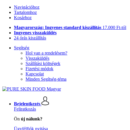
Navigációhoz
Tartalomhoz
Kosárhoz
Magyarország: Ingyenes standard kiszállítás
17.000 Ft-tól
Ingyenes visszaküldés
24 órás kiszállítás
Segítség
Hol van a rendelésem?
Visszaküldés
Szállítási költségek
Fizetési módok
Kapcsolat
Minden Segítség-téma
Bejelentkezés
Feliratkozás
Ön
új nálunk?
Ügyfélfiók nyitása