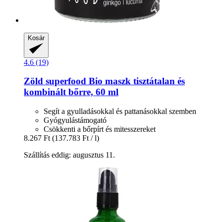
Kosár
4.6 (19)
Zöld superfood Bio maszk tisztátalan és
kombinált bőrre, 60 ml
Segít a gyulladásokkal és pattanásokkal szemben
Gyógyulástámogató
Csökkenti a bőrpírt és mitesszereket
8.267 Ft
(137.783 Ft / l)
Szállítás eddig: augusztus 11.