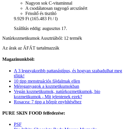
Nagyon sok C-vitaminnal
A csodálatosan ragyogó arcszínért
Frissítő és tisztító
9.929 Ft
(165.483 Ft / l)
Szállítás eddig: augusztus 17.
Natúrkozmetikumok Ausztriából: 12 termék
Az árak az ÁFÁT tartalmazzák
Magazinunkból:
A 3 leggyakoribb pattanástípus, és hogyan szabadulhat meg
tőlük!
10 tipp menstruációs fájdalmak ellen
Méreganyagok a kozmetikumokban
Vegán kozmetikumok, natúrkozmetikumok, bio
kozmetikumok - Mit jelentenek ezek?
Rosacea: 7 tipp a bőrpír enyhítéséhez
PURE SKIN FOOD felfedezése:
PSF