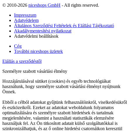
© 2010-2026
niceshops GmbH
- All rights reserved.
Impresszum
Adatvédelem
Általános Szerződési Feltételek és Elállási Tájékoztató
Akadálymentesítési nyilatkozat
Adatvédelmi beállítások
Cég
További niceshops üzletek
Elállás a szerződéstől
Személyre szabott vásárlási élmény
Hozzájárulásával sütiket (cookies) és egyéb technológiákat
használunk, hogy személyre szabott vásárlási élményt nyújtsunk
Önnek.
Ebből a célból adatokat gyűjtünk felhasználóinkról, viselkedésükről
és eszközeikről. Ezeket az adatokat weboldalunk folyamatos
optimalizálására és személyre szabott hirdetések és tartalmak
megjelenítésére, valamint a használati statisztikák elemzésére
használjuk fel. Az Ön titkosított adatait külső szolgáltatókkal is
szinkronizálhatjuk, és az ő online hirdetési csatornáikon keresztül