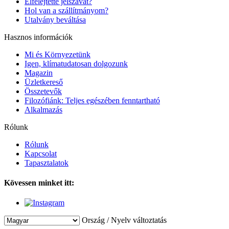
Elfelejtette jelszavát?
Hol van a szállítmányom?
Utalvány beváltása
Hasznos információk
Mi és Környezetünk
Igen, klímatudatosan dolgozunk
Magazin
Üzletkereső
Összetevők
Filozófiánk: Teljes egészében fenntartható
Alkalmazás
Rólunk
Rólunk
Kapcsolat
Tapasztalatok
Kövessen minket itt:
Ország / Nyelv változtatás