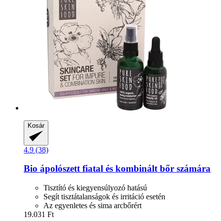
Kosár
4.9 (38)
Bio ápolószett fiatal és kombinált bőr számára
Tisztító és kiegyensúlyozó hatású
Segít tisztátalanságok és irritáció esetén
Az egyenletes és sima arcbőrért
19.031 Ft