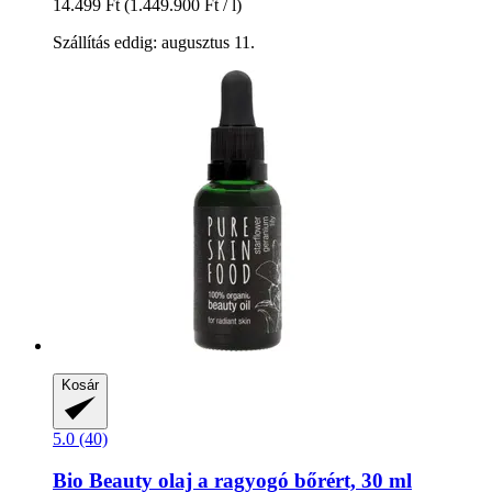
14.499 Ft
(1.449.900 Ft / l)
Szállítás eddig: augusztus 11.
Kosár
5.0 (40)
Bio Beauty olaj a ragyogó bőrért, 30 ml