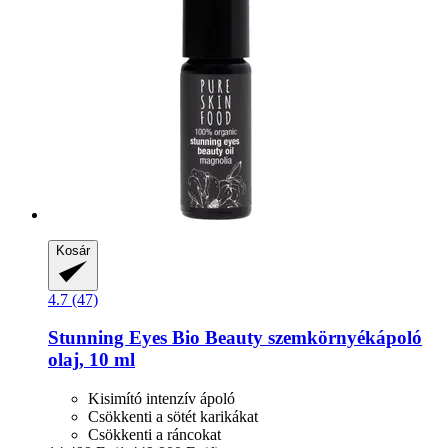
Kosár
4.7 (47)
Stunning Eyes Bio Beauty szemkörnyékápoló
olaj, 10 ml
Kisimító intenzív ápoló
Csökkenti a sötét karikákat
Csökkenti a ráncokat