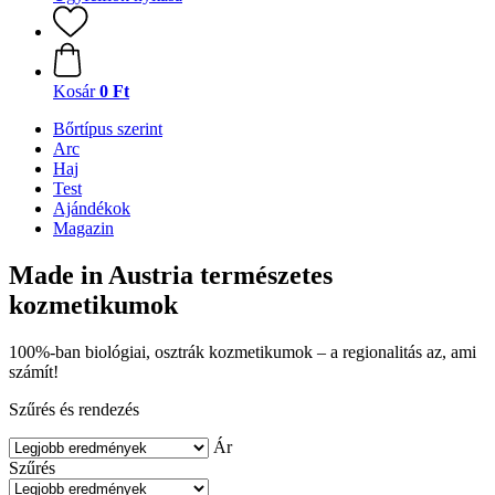
Kosár
0 Ft
Bőrtípus szerint
Arc
Haj
Test
Ajándékok
Magazin
Made in Austria természetes
kozmetikumok
100%-ban biológiai, osztrák kozmetikumok – a regionalitás az, ami
számít!
Szűrés és rendezés
Ár
Szűrés