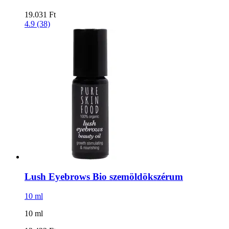
19.031 Ft
4.9 (38)
Lush Eyebrows Bio szemöldökszérum
10 ml
10 ml