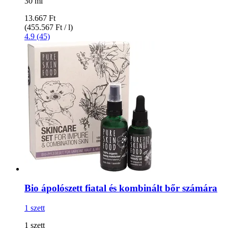
30 ml
13.667 Ft
(455.567 Ft / l)
4.9 (45)
Bio ápolószett fiatal és kombinált bőr számára
1 szett
1 szett