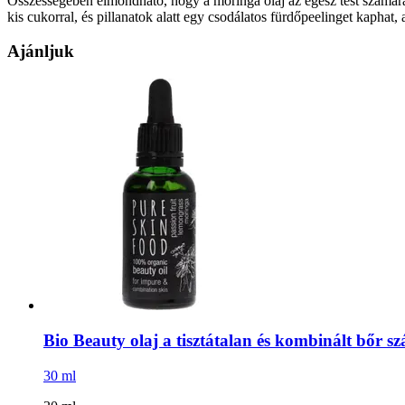
Összességében elmondható, hogy a moringa olaj az egész test számára ha
kis cukorral, és pillanatok alatt egy csodálatos fürdőpeelinget kaphat, 
Ajánljuk
Bio Beauty olaj a tisztátalan és kombinált bőr s
30 ml