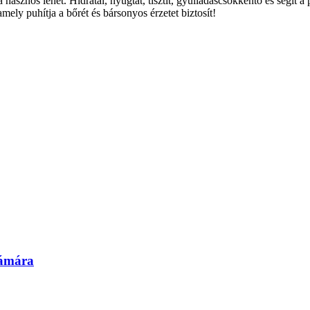
sznos lehet. Hidratál, nyugtat, tisztít, gyulladáscsökkentő és segít a p
amely puhítja a bőrét és bársonyos érzetet biztosít!
zámára