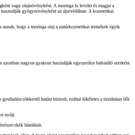
gként vagy olajnövényként. A moringa fa levelei és magjai a
a használják gyógynövényként az ájurvédában. A kozmetikai
ka annak, hogy a moringa olaj a natúrkozmetikai termékek egyik
ben azonban nagyon gyakran használják egyszerűen hidratáló szerként
gyulladáscsökkentő hatást biztosít, ezáltal tökéletes a tisztátalan bőr
st nyújt.
bőrrészecskék hámlását.