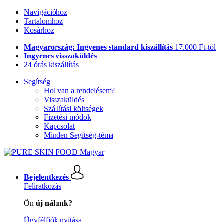
Navigációhoz
Tartalomhoz
Kosárhoz
Magyarország: Ingyenes standard kiszállítás
17.000 Ft-tól
Ingyenes visszaküldés
24 órás kiszállítás
Segítség
Hol van a rendelésem?
Visszaküldés
Szállítási költségek
Fizetési módok
Kapcsolat
Minden Segítség-téma
Bejelentkezés
Feliratkozás
Ön
új nálunk?
Ügyfélfiók nyitása