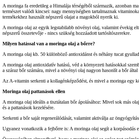
A moringa fa eredetileg a Himalája térségéből származik, azonban ma
természet valódi kincsei: nagy mennyiségben tartalmaznak vitaminok
termékekhez használt népszerű olajat a magokból nyerik ki.
A moringa olaj az egyik legstabilabb növényi olaj, valamint évekig e
népszerű összetevője - nincs szükség hozzáadott tartósítószerekre.
Milyen hatással van a moringa olaj a bőrre?
A moringa olaj kb. 50 különböző antioxidánst és néhány tucat gyulladá
A moringa olaj antioxidatív hatású, véd a környezeti hatásokkal szem
a száraz bőr számára, mivel a növényi olaj nagyon hasonlít a bőr által 
Az A-vitamin serkenti a kollagénképződést, és mivel a moringa egy kö
Moringa olaj pattanások ellen
A moringa olaj ideális a tisztátalan bőr ápolásához: Mivel sok más olajj
és a pattanások kezelésére.
Serkenti a bőr saját regenerálódását, valamint aktiválja az öngyógyítás
Ugyanez vonatkozik a fejbőrre is: A moringa olaj segít a korpásodás ell