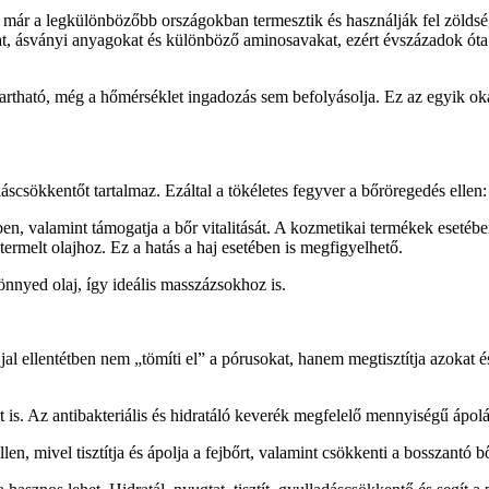
 már a legkülönbözőbb országokban termesztik és használják fel zöldsé
at, ásványi anyagokat és különböző aminosavakat, ezért évszázadok ót
ltartható, még a hőmérséklet ingadozás sem befolyásolja. Ez az egyik o
scsökkentőt tartalmaz. Ezáltal a tökéletes fegyver a bőröregedés ellen:
ben, valamint támogatja a bőr vitalitását. A kozmetikai termékek eseté
termelt olajhoz. Ez a hatás a haj esetében is megfigyelhető.
nnyed olaj, így ideális masszázsokhoz is.
al ellentétben nem „tömíti el” a pórusokat, hanem megtisztítja azokat és 
t is. Az antibakteriális és hidratáló keverék megfelelő mennyiségű ápolá
en, mivel tisztítja és ápolja a fejbőrt, valamint csökkenti a bosszantó 