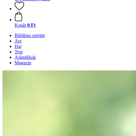
Kosár
0 Ft
Bőrtípus szerint
Arc
Haj
Test
Ajándékok
Magazin